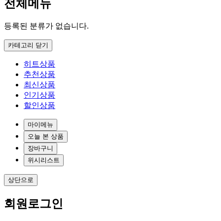
전체메뉴
등록된 분류가 없습니다.
카테고리 닫기
히트상품
추천상품
최신상품
인기상품
할인상품
마이메뉴
오늘 본 상품
장바구니
위시리스트
상단으로
회원
로그인