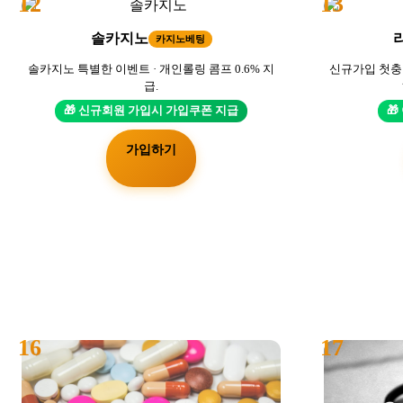
12
13
솔카지노
카지노베팅
솔카지노 특별한 이벤트 · 개인롤링 콤프 0.6% 지
신규가입 첫충 
급.
🎁 신규회원 가입시 가입쿠폰 지급

가입하기
16
17