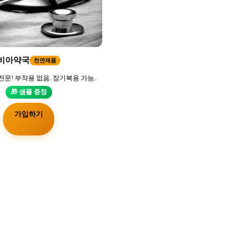
비아약국
천연제품
전문! 부작용 없음. 장기복용 가능.
🎁 샘플 증정
가입하기