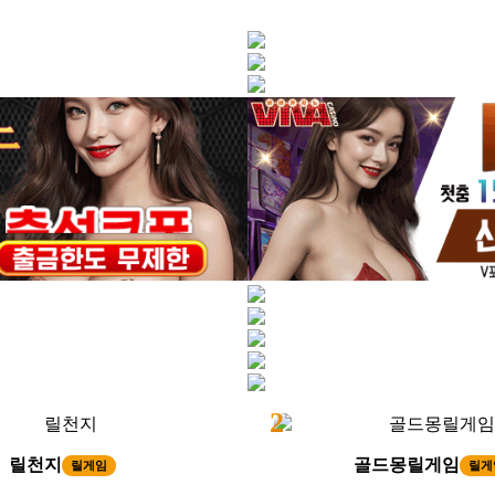
2
릴천지
골드몽릴게임
릴게임
릴게