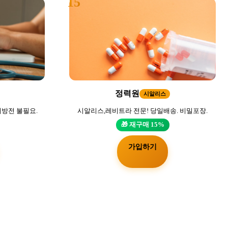
15
정력원
시알리스
처방전 불필요.
시알리스,레비트라 전문! 당일배송. 비밀포장.
🎁 재구매 15%
가입하기