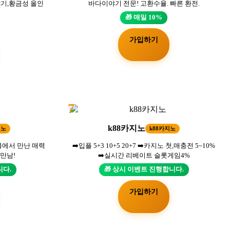
야기,황금성 올인
바다이야기 전문! 고환수율. 빠른 환전.
🎁 매일 10%
가입하기
7
k88카지노
지노
k88카지노
블에서 만난 매력
➡️입플 5+3 10+5 20+7 ➡️카지노 첫,매충전 5~10%
만남!
➡️실시간 리베이트 슬롯게임4%
니다.
🎁 상시 이벤트 진행합니다.
가입하기