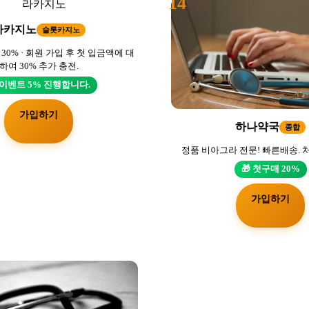
14
라카지노
슬롯카지노
30% · 회원 가입 후 첫 입금액에 대
하여 30% 추가 충전.
 이벤트 5% 진행합니다.
가입하기
하나약국
종합
정품 비아그라 전문! 빠른배송. 
🎁 첫구매 20%
가입하기