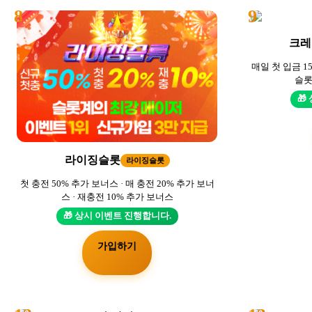
8
9
크레
매일 첫 입금 15
슬롯
🎁
라이징슬롯
라이징슬롯
첫 충전 50% 추가 보너스 · 매 충전 20% 추가 보너
스 · 재충전 10% 추가 보너스
🎁 상시 이벤트 진행합니다.
가입하기