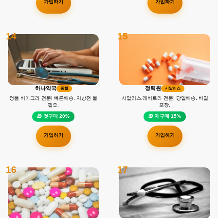
가입하기
가입하기
14
15
하나약국
정력원
종합
시알리스
정품 비아그라 전문! 빠른배송. 처방전 불
시알리스,레비트라 전문! 당일배송. 비밀
필요.
포장.
🎁 첫구매 20%
🎁 재구매 15%
가입하기
가입하기
16
17