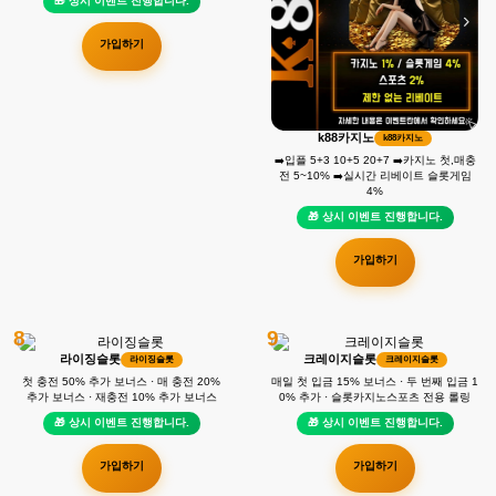
🎁 상시 이벤트 진행합니다.
가입하기
k88카지노
k88카지노
➡️입플 5+3 10+5 20+7 ➡️카지노 첫,매충
전 5~10% ➡️실시간 리베이트 슬롯게임
4%
🎁 상시 이벤트 진행합니다.
가입하기
8
9
라이징슬롯
크레이지슬롯
라이징슬롯
크레이지슬롯
첫 충전 50% 추가 보너스 · 매 충전 20%
매일 첫 입금 15% 보너스 · 두 번째 입금 1
추가 보너스 · 재충전 10% 추가 보너스
0% 추가 · 슬롯카지노스포츠 전용 롤링
🎁 상시 이벤트 진행합니다.
🎁 상시 이벤트 진행합니다.
가입하기
가입하기