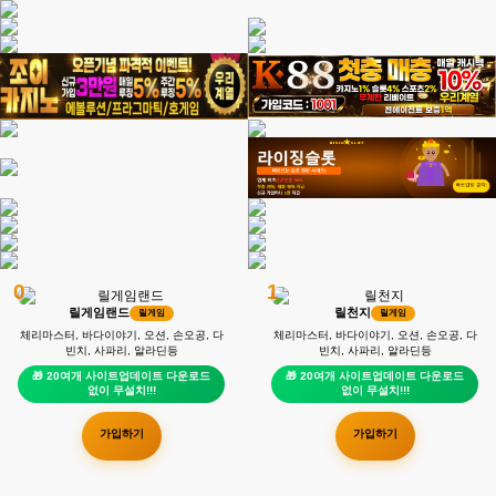
0
1
릴게임랜드
릴천지
릴게임
릴게임
체리마스터, 바다이야기, 오션, 손오공, 다
체리마스터, 바다이야기, 오션, 손오공, 다
빈치, 사파리, 알라딘등
빈치, 사파리, 알라딘등
🎁 20여개 사이트업데이트 다운로드
🎁 20여개 사이트업데이트 다운로드
없이 무설치!!!
없이 무설치!!!
가입하기
가입하기