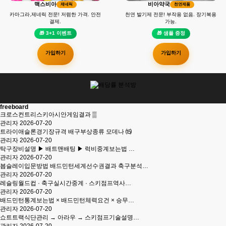
맥스비아
비아약국
제네릭
천연제품
카마그라,제네릭 전문! 저렴한 가격. 안전
천연 발기제 전문! 부작용 없음. 장기복용
결제.
가능.
🎁 3+1 이벤트
🎁 샘플 증정
가입하기
가입하기
freeboard
크로스컨트리스키아시안게임결과 ▒
관리자
2026-07-20
트라이애슬론경기장규격 배구부상종류 모데나 ⒂
관리자
2026-07-20
탁구장비설명 ▶ 배트맨배팅 ▶ 럭비중계보는법 …
관리자
2026-07-20
봅슬레이입문방법 배드민턴세계선수권결과 축구분석…
관리자
2026-07-20
레슬링월드컵 · 축구실시간중계 · 스키점프역사…
관리자
2026-07-20
배드민턴통계보는법 × 배드민턴체력요건 × 승무…
관리자
2026-07-20
쇼트트랙식단관리 → 아라우 → 스키점프기술설명…
관리자
2026-07-20